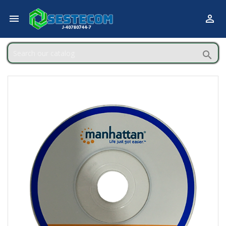


