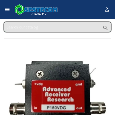


