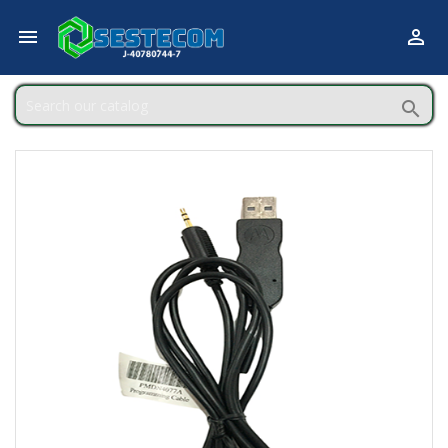


