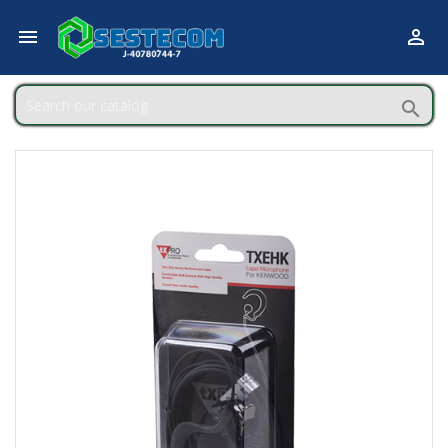


