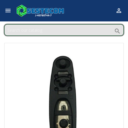


