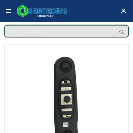


