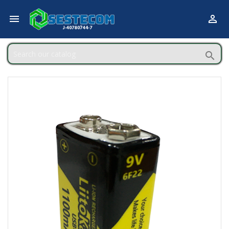


