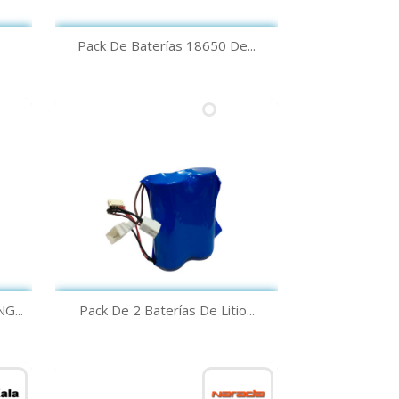
Quick view

Pack De Baterías 18650 De...
Quick view

G...
Pack De 2 Baterías De Litio...