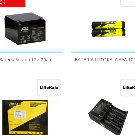
CK
Quick view
Quick view


Batería Sellada 12v-26ah
BATERIA LIITOKALA AAA 1000