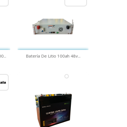
Quick view

...
Batería De Litio 100ah 48v...