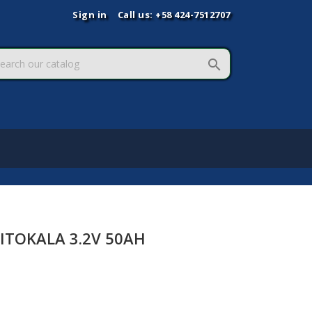
Sign in
Call us:
+58 424-7512707

IITOKALA 3.2V 50AH