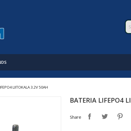
NDS
IFEPO4 LIITOKALA 3.2V 50AH
BATERIA LIFEPO4 L
Share