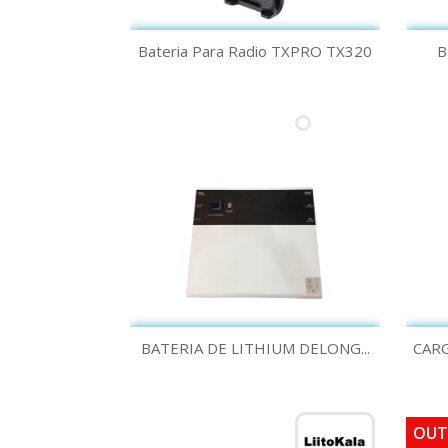
Quick view

Bateria Para Radio TXPRO TX320
B
Quick view

BATERIA DE LITHIUM DELONG...
CARG
OUT