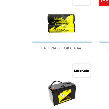
STO
Quick view

BATERIA LIITOKALA AA...