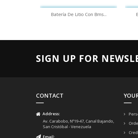
Quick view

Batería De Litio Con Bms...
B
SIGN UP FOR NEWSL
CONTACT
YOU
Address:
Perso
Av. Carabobo, Nº19-47, Canal Bajando,
Orde
San Cristóbal - Venezuela
Credi
Email
: