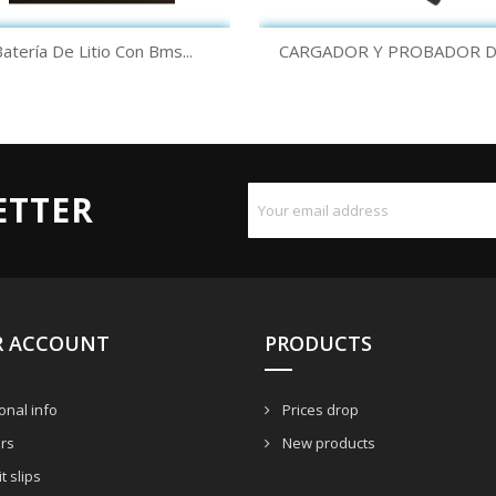
Quick view
Quick view


atería De Litio Con Bms...
CARGADOR Y PROBADOR DE
ETTER
R ACCOUNT
PRODUCTS
nal info
Prices drop
rs
New products
t slips