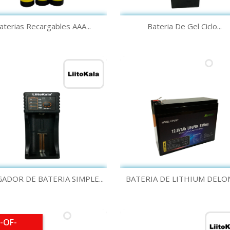
Quick view
Quick view


aterias Recargables AAA...
Bateria De Gel Ciclo...
Quick view
Quick view


ADOR DE BATERIA SIMPLE...
BATERIA DE LITHIUM DELON
-OF-