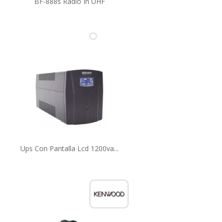
BF-888s Radio In UHF
Ups Con Pantalla Lcd 1200va...