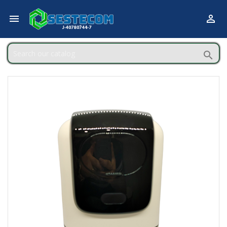


