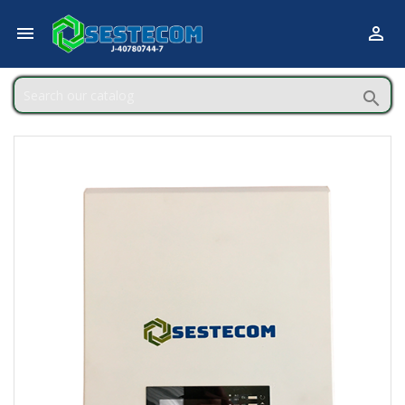


