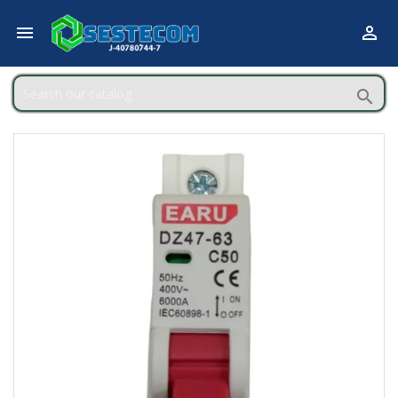


