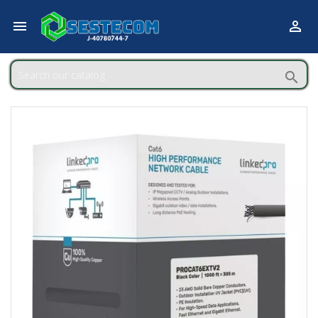


