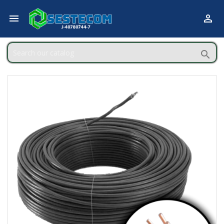


