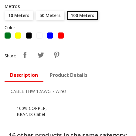
Metros
10 Meters
50 Meters
100 Meters
Color
Green
Yellow
White
Blue
Red
Black
Share
Description
Product Details
CABLE THW 12AWG 7 Wires
100% COPPER,
BRAND: Cabel
16 other products in the same category: