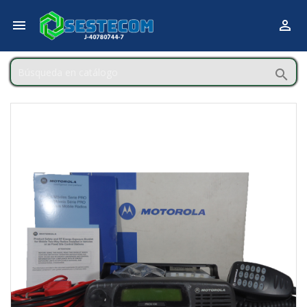


