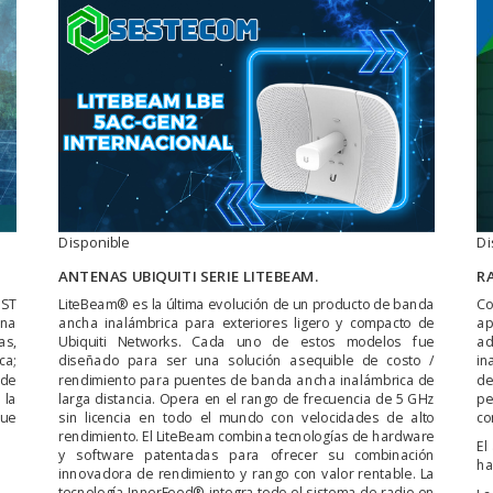
Disponible
Di
ANTENAS UBIQUITI SERIE LITEBEAM.
R
EST
LiteBeam® es la última evolución de un producto de banda
Co
ona
ancha inalámbrica para exteriores ligero y compacto de
ap
as,
Ubiquiti Networks. Cada uno de estos modelos fue
a
ca;
diseñado para ser una solución asequible de costo /
in
 de
rendimiento para puentes de banda ancha inalámbrica de
de
 la
larga distancia. Opera en el rango de frecuencia de 5 GHz
pe
que
sin licencia en todo el mundo con velocidades de alto
co
rendimiento. El LiteBeam combina tecnologías de hardware
El
y software patentadas para ofrecer su combinación
ha
innovadora de rendimiento y rango con valor rentable. La
tecnología InnerFeed® integra todo el sistema de radio en