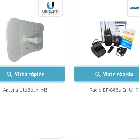
Vista rápida
Vista rápida


Antena LiteBeam M5
Radio BF-888s En UHF