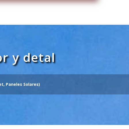
r y detal
t, Paneles Solares)