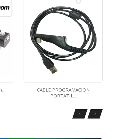
...
CABLE PROGRAMACION
Antena B
PORTATIL...
Vista rápida
