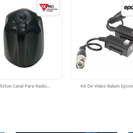
Boton Canal Para Radio...
Kit De Video Balum Epcom
Vista rápida
Vista rápida

