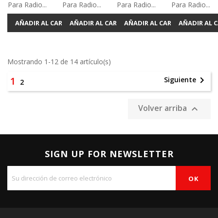
Para Radio...
Para Radio...
Para Radio...
Para Radio...
AÑADIR AL CARRITO
AÑADIR AL CARRITO
AÑADIR AL CARRITO
AÑADIR AL 
Mostrando 1-12 de 14 artículo(s)
1

Siguiente
2
Volver arriba

SIGN UP FOR NEWSLETTER