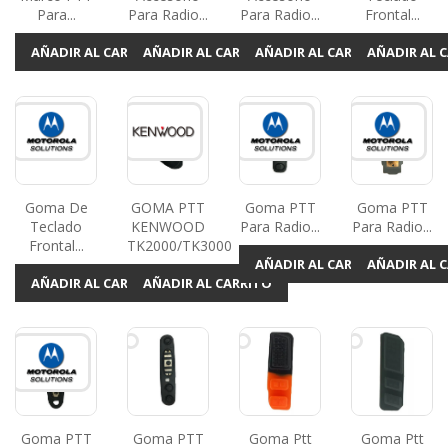
Para...
Para Radio...
Para Radio...
Frontal...
AÑADIR AL CARRITO
AÑADIR AL CARRITO
AÑADIR AL CARRITO
AÑADIR AL 
Goma De
GOMA PTT
Goma PTT
Goma PTT
Teclado
KENWOOD
Para Radio...
Para Radio...
Frontal...
TK2000/TK3000
AÑADIR AL CARRITO
AÑADIR AL 
AÑADIR AL CARRITO
AÑADIR AL CARRITO
Goma PTT
Goma PTT
Goma Ptt
Goma Ptt