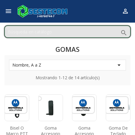



GOMAS

Nombre, A a Z
Mostrando 1-12 de 14 artículo(s)
Bisel O
Goma
Goma
Goma De
Marco PTT
Accesorio
Accesorio
Teclado