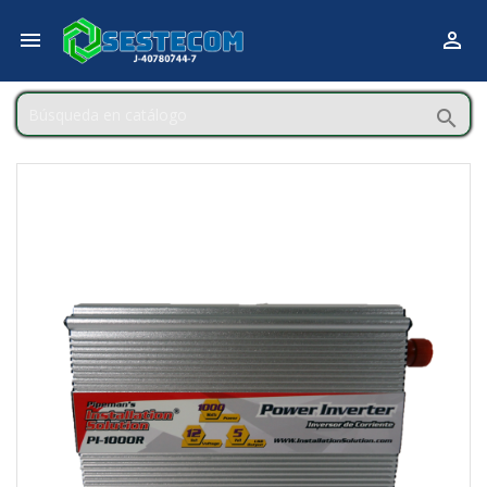


