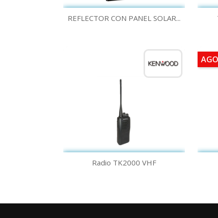
Vista rápida

REFLECTOR CON PANEL SOLAR...
AGO
Vista rápida

Radio TK2000 VHF