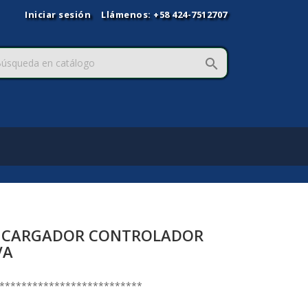
Iniciar sesión
Llámenos:
+58 424-7512707

O CARGADOR CONTROLADOR
VA
**************************