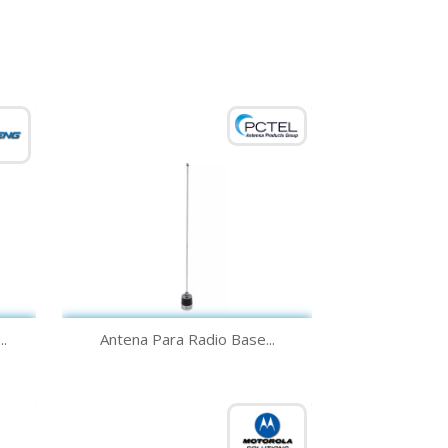
Vista rápida

.
Antena Para Radio Base...