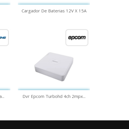
Vista rápida

Cargador De Baterias 12V X 15A
Vista rápida

...
Dvr Epcom Turbohd 4ch 2mpx...