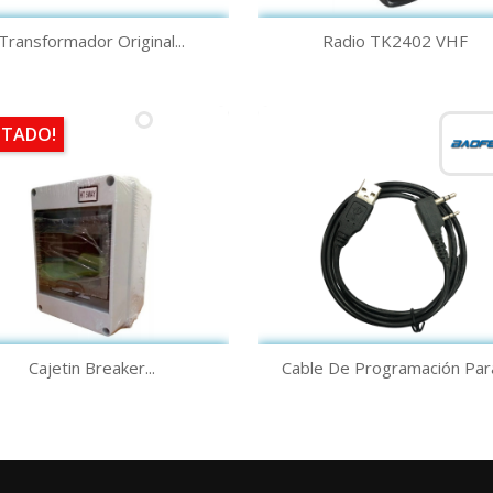
Vista rápida
Vista rápida


Transformador Original...
Radio TK2402 VHF
TADO!
Vista rápida
Vista rápida


Cajetin Breaker...
Cable De Programación Para