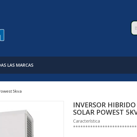
AS LAS MARCAS
 Powest 5kva
INVERSOR HIBRID
SOLAR POWEST 5K
Característica
**************************