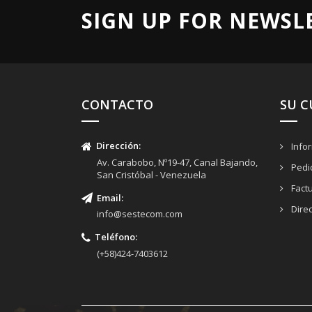
SIGN UP FOR NEWSL
CONTACTO
SU 
Dirección
:
Info
Av. Carabobo, Nº19-47, Canal Bajando,
Pedi
San Cristóbal - Venezuela
Fact
Email
:
Dire
info@sestecom.com
Teléfono
:
(+58)424-7403612