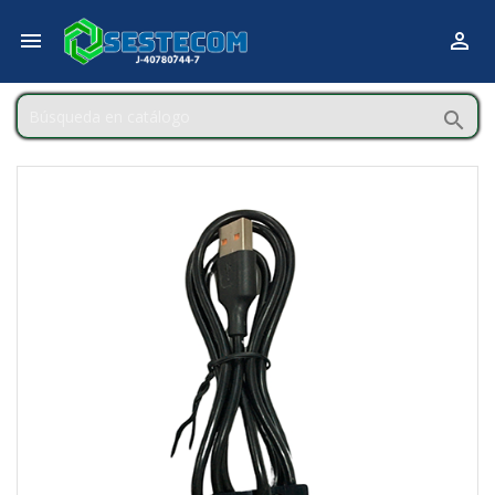


