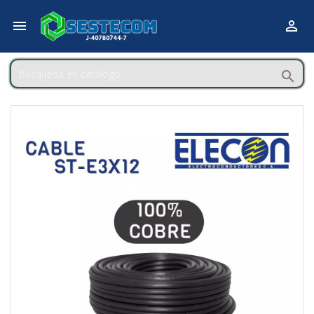


