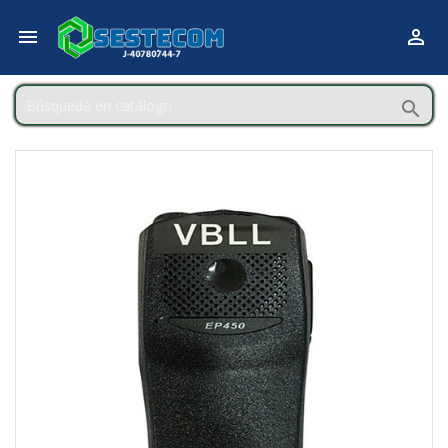


