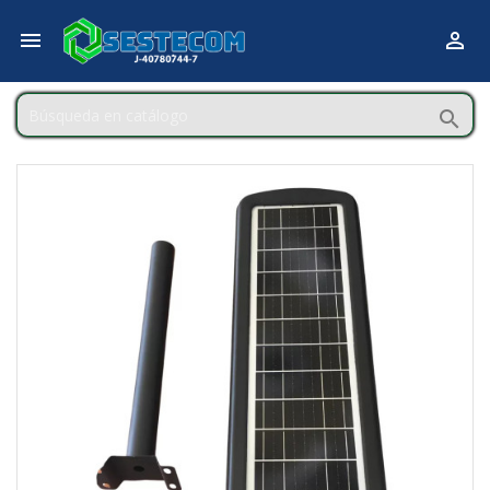


