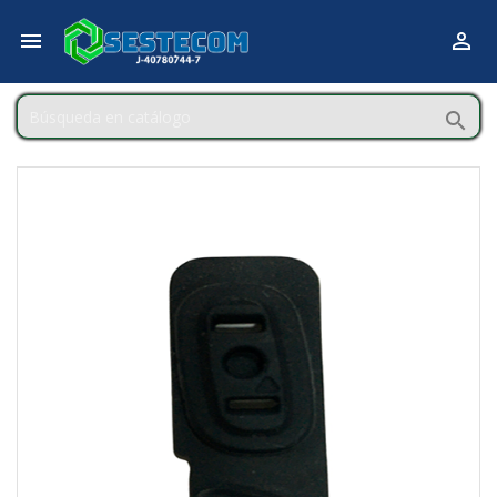


