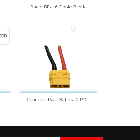
Vista rápida

Radio BF-H6 Doble Banda
Vista rápida

.
Conector Para Bateria XT90...