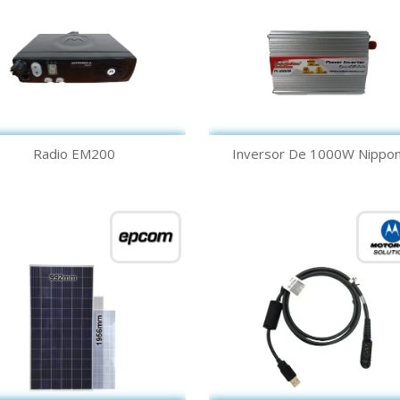
Vista rápida
Vista rápida


Radio EM200
Inversor De 1000W Nippon.