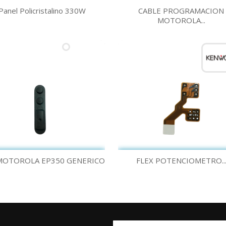
Vista rápida
Vista rápida


Panel Policristalino 330W
CABLE PROGRAMACION
MOTOROLA...
Vista rápida
Vista rápida


MOTOROLA EP350 GENERICO
FLEX POTENCIOMETRO..