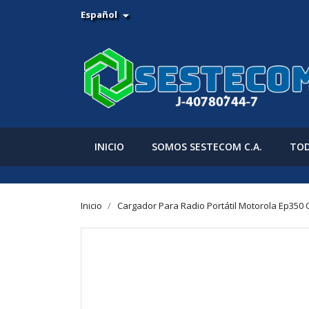
Español

INICIO
SOMOS SESTECOM C.A.
TOD
Inicio
Cargador Para Radio Portátil Motorola Ep350 O