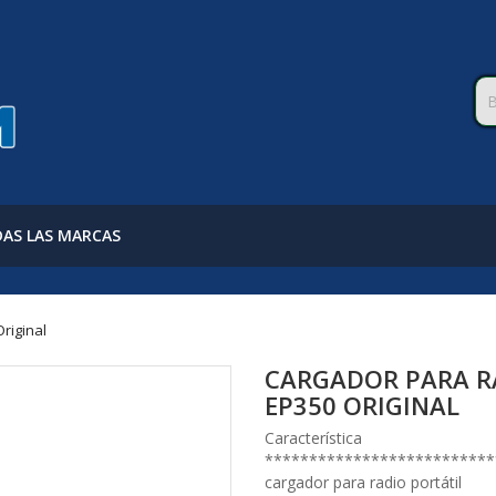
AS LAS MARCAS
riginal
CARGADOR PARA R
EP350 ORIGINAL
Característica
**************************
cargador para radio portátil