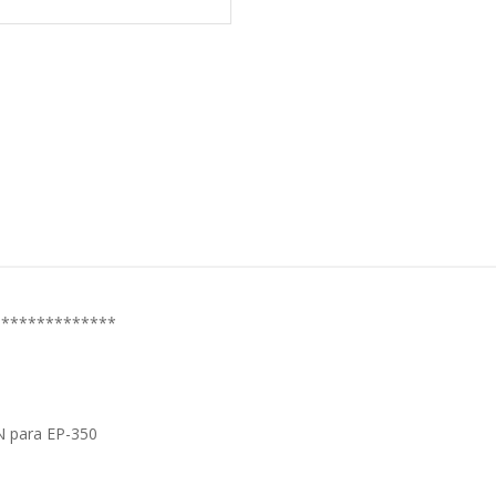
**************
ON para EP-350