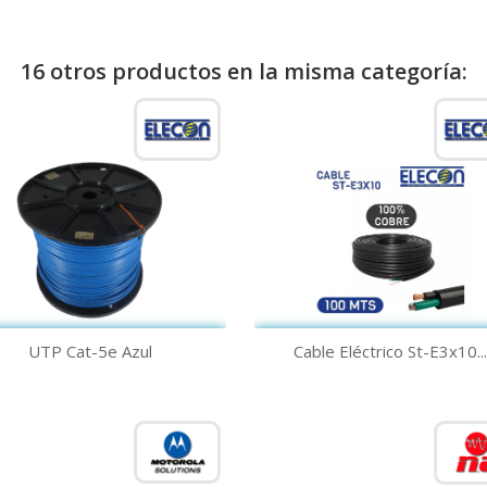
16 otros productos en la misma categoría:
Vista rápida
Vista rápida


UTP Cat-5e Azul
Cable Eléctrico St-E3x10...