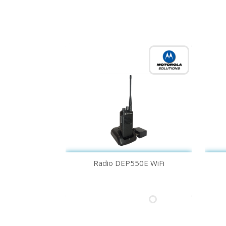
Vista rápida

Radio DEP550E WiFi