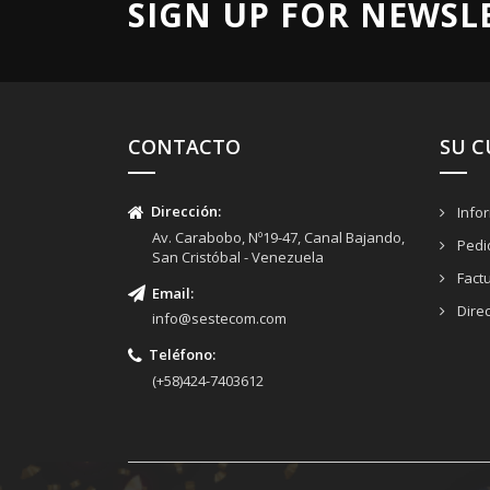
SIGN UP FOR NEWSL
CONTACTO
SU 
Dirección
:
Info
Av. Carabobo, Nº19-47, Canal Bajando,
Pedi
San Cristóbal - Venezuela
Fact
Email
:
Dire
info@sestecom.com
Teléfono
:
(+58)424-7403612