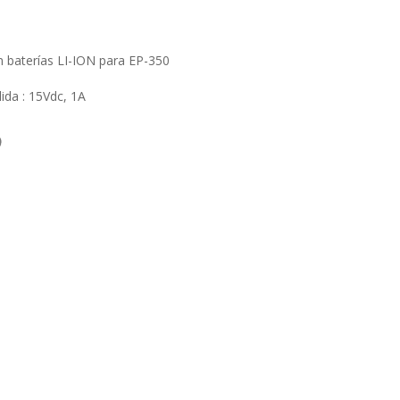
n baterías LI-ION para EP-350
ida : 15Vdc, 1A