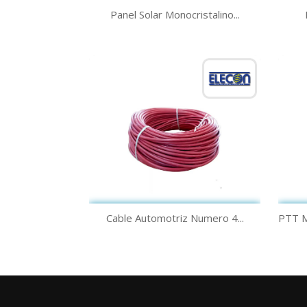
Vista rápida

Panel Solar Monocristalino...
Vista rápida

Cable Automotriz Numero 4...
PTT 