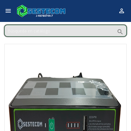


