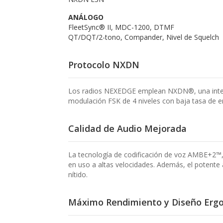
ANÁLOGO
FleetSync® II, MDC-1200, DTMF
QT/DQT/2-tono, Compander, Nivel de Squelch
Protocolo NXDN
Los radios NEXEDGE emplean NXDN®, una interfa
modulación FSK de 4 niveles con baja tasa de er
Calidad de Audio Mejorada
La tecnología de codificación de voz AMBE+2™, r
en uso a altas velocidades. Además, el potente 
nítido.
Máximo Rendimiento y Diseño Erg