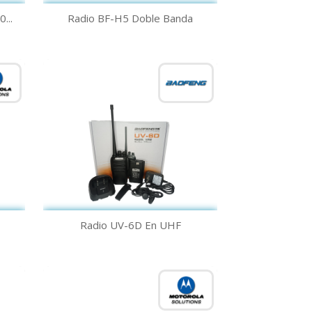
Vista rápida

...
Radio BF-H5 Doble Banda
Vista rápida

Radio UV-6D En UHF