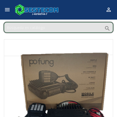


