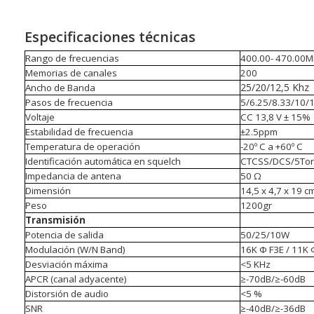
Especificaciones técnicas
Rango de frecuencias
400.00- 470.00M
Memorias de canales
200
25/20/12,5 Khz
Ancho de Banda
Pasos de frecuencia
5/6.25/8.33/10/
Voltaje
CC 13,8 V
± 15%
Estabilidad de frecuencia
±2.5ppm
Temperatura de operación
-20
º C
a +60
º C
Identificación automática en squelch
CTCSS/DCS/5To
Impedancia de antena
50
Ω
Dimensión
14,5 x 4,7 x 19 c
Peso
12
Transmisión
Potencia de salida
50/25/10W
Modulación (W/N Band)
16K Φ F3E / 11K 
Desviación máxima
<
5 KHz
APCR (canal adyacente)
≥
-70dB/
≥
-60dB
Distorsión de audio
<5 %
SNR
≥
-40dB/
≥
-36dB