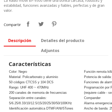
La Radio móvil BF-9500 tiene una bonita carcasa, robustez y
estabilidad, funciones avanzadas y fiables, perfectas y de gran
valor.
Compartir
Descripción
Detalles del producto
Adjuntos
Características
Color: Negro
Función remota kill
Material: Policarbonato y aluminio
Potencia de salida
50 códigos CTCSS y 104 DCS
Funciones de alarm
Rango: UHF 400 ~ 470MHz
Programación por 
200 canales de memoria de frecuencias
(requiere cable - s
Separación entre canales:
Compander
5/6.25/8.33/10/12.5/15/20/25/30/50/100KHz
Alarma emergencia 
Identificación automática DTMF/ANI/5Tones
Ancho de banda: 2