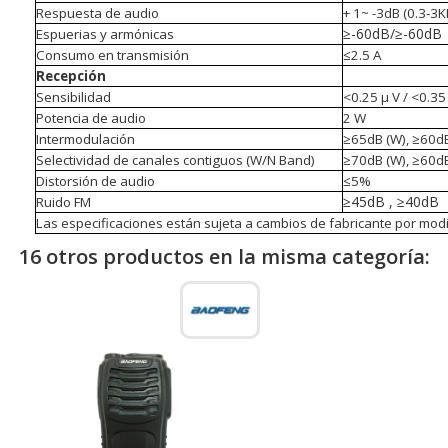
Respuesta de audio
+ 1~ -3dB (0.3-3K
≥
-60dB/
≥
-60dB
Espuerias y armónicas
Consumo en transmisión
≤
2.5 A
Recepción
Sensibilidad
<
0.25 µ V /
<0.3
Potencia de audio
2 W
Intermodulación
≥
65dB (W),
≥
60dB
Selectividad de canales contiguos (W/N Band)
≥
70dB (W),
≥
60dB
Distorsión de audio
≤
5%
≥
45dB ,
≥
40dB
Ruido FM
Las especificaciones están sujeta a cambios de fabricante por modi
16 otros productos en la misma categoría: