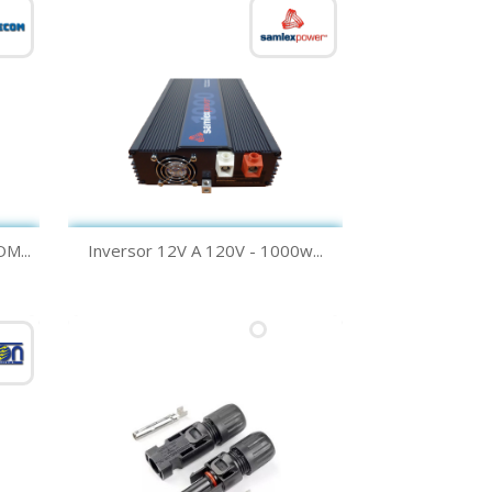
Vista rápida

M...
Inversor 12V A 120V - 1000w...