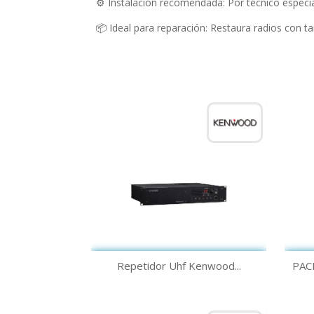
⚙️ Instalación recomendada: Por técnico especia
📦 Ideal para reparación: Restaura radios con t
Vista rápida

Repetidor Uhf Kenwood...
PAC