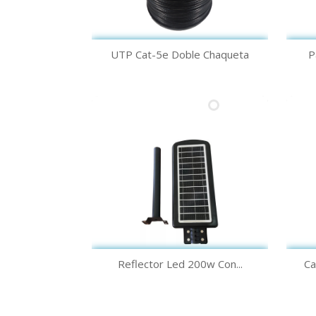
Vista rápida

UTP Cat-5e Doble Chaqueta
P
Vista rápida

Reflector Led 200w Con...
Ca