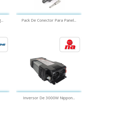
Vista rápida

..
Pack De Conector Para Panel...
Vista rápida

Inversor De 3000W Nippon...