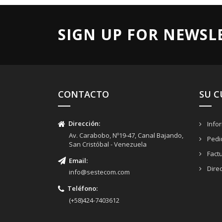
SIGN UP FOR NEWSL
CONTACTO
SU 
Dirección
:
Info
Av. Carabobo, Nº19-47, Canal Bajando,
Pedi
San Cristóbal - Venezuela
Fact
Email
:
Dire
info@sestecom.com
Teléfono
:
(+58)424-7403612