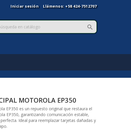
Iniciar sesión
Llámenos:
+58 424-7512707

NCIPAL MOTOROLA EP350
ola EP350 es un repuesto original que restaura el
ola EP350, garantizando comunicación estable,
d perfecta. Ideal para reemplazar tarjetas dañadas y
uipo.