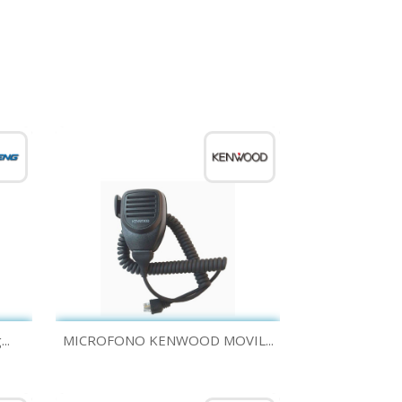
Vista rápida

..
MICROFONO KENWOOD MOVIL...