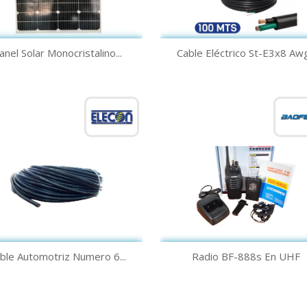
Vista rápida
Vista rápida


anel Solar Monocristalino...
Cable Eléctrico St-E3x8 Awg.
Vista rápida
Vista rápida


ble Automotriz Numero 6...
Radio BF-888s En UHF