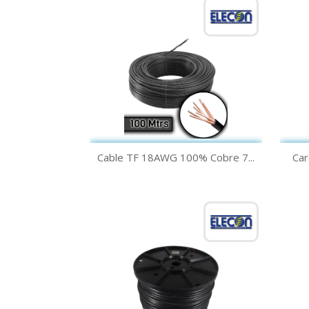
Vista rápida

Cable TF 18AWG 100% Cobre 7...
Car
Verde
Amarillo
Negro
Blanco
Azul
+1