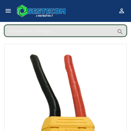


