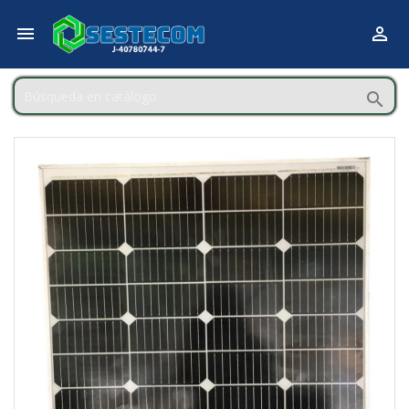


