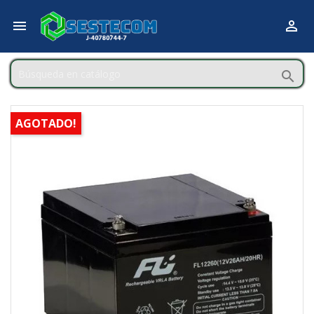



AGOTADO!