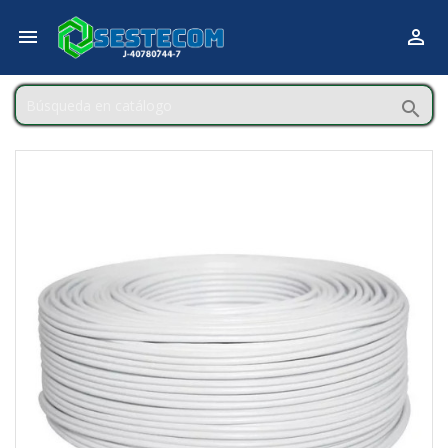


