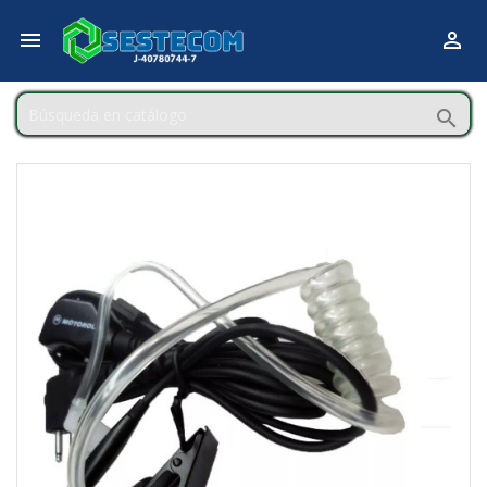


