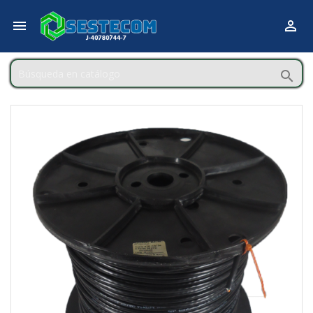


