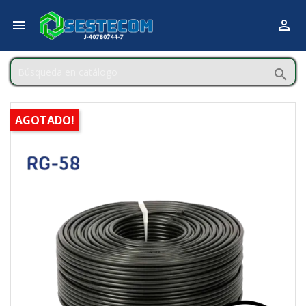



AGOTADO!