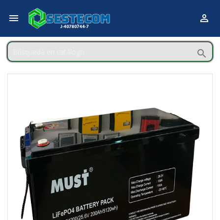


