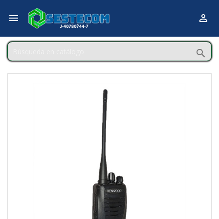


