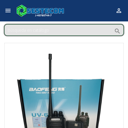


