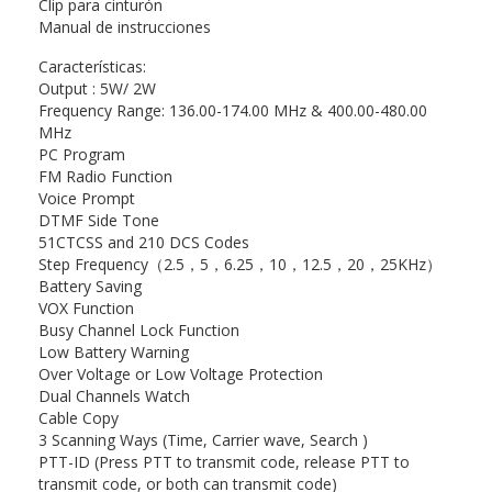
Clip para cinturón
Manual de instrucciones
Características:
Output : 5W/ 2W
Frequency Range: 136.00-174.00 MHz & 400.00-480.00
MHz
PC Program
FM Radio Function
Voice Prompt
DTMF Side Tone
51CTCSS and 210 DCS Codes
Step Frequency（2.5，5，6.25，10，12.5，20，25KHz）
Battery Saving
VOX Function
Busy Channel Lock Function
Low Battery Warning
Over Voltage or Low Voltage Protection
Dual Channels Watch
Cable Copy
3 Scanning Ways (Time, Carrier wave, Search )
PTT-ID (Press PTT to transmit code, release PTT to
transmit code, or both can transmit code)